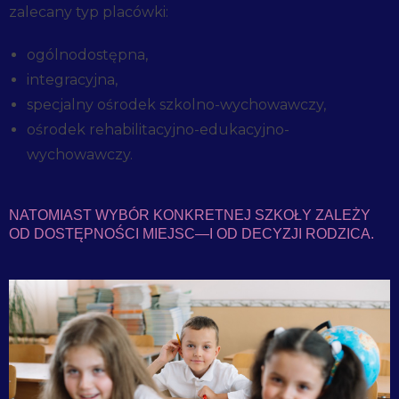
zalecany typ placówki:
ogólnodostępna,
integracyjna,
specjalny ośrodek szkolno-wychowawczy,
ośrodek rehabilitacyjno-edukacyjno-
wychowawczy.
NATOMIAST WYBÓR KONKRETNEJ SZKOŁY ZALEŻY
OD DOSTĘPNOŚCI MIEJSC—I OD DECYZJI RODZICA.