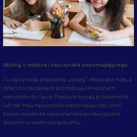
Wyścig o miejsce i nauczyciela wspomagającego
Tu zaczyna się prawdziwy „wyścig”. Miejsc jest mało, a
dzieci z orzeczeniami potrzebują określonych
warunków do nauki. Placówki bywają przepełnione
lub nie mają nauczyciela wspomagającego, choć
prawo oświatowe zapewnia takiego nauczyciela
dzieciom w spektrum autyzmu.