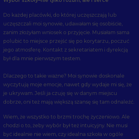
Wybór szkoły–nie tylko rozum, ale i serce
Do każdej placówki, do której uczęszczają lub
uczęszczali moi synowie, udawałam się osobiście,
zanim złożyłam wniosek o przyjęcie. Musiałam sama
polubić to miejsce przejść się po korytarzu, poczuć
jego atmosferę. Kontakt z sekretariatem i dyrekcją
był dla mnie pierwszym testem.
Dlaczego to takie ważne? Moi synowie doskonale
wyczytują moje emocje, nawet gdy wydaje mi się, że
je ukrywam. Jeśli ja czuję się w danym miejscu
dobrze, oni też mają większą szansę się tam odnaleźć.
Wiem, że wszystko to brzmi trochę życzeniowo. Ale
chodzi o to, żeby wybór był też intuicyjny. Nie musi
być idealnie nie wiem, czy idealna szkoła w ogóle