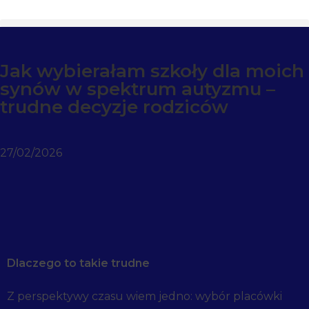
Jak wybierałam szkoły dla moich
synów w spektrum autyzmu –
trudne decyzje rodziców
27/02/2026
Dlaczego to takie trudne
Z perspektywy czasu wiem jedno: wybór placówki